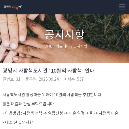
사람책
공지사항
HOME
커뮤니티
공지사항
광명시 사람책도서관 '10월의 사람책' 안내
글번호
31
등록일
2025.09.24
조회수
537
사람책도서관 활성화를 위하여 10월의 사람책을 추천합니다.
많은 대출과 관심 부탁드립니다.
- 이용방법 : 사람책 선택 -> 열람신청 -> 대출 일정 조율 -> 사람책 대출
- 대출 전 유의사항