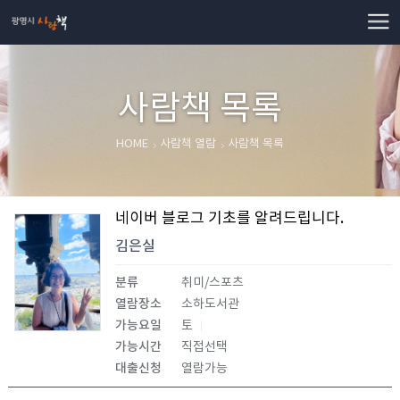
사람책
사람책 목록
HOME
사람책 열람
사람책 목록
네이버 블로그 기초를 알려드립니다.
김은실
분류
취미/스포츠
열람장소
소하도서관
가능요일
토
가능시간
직접선택
대출신청
열람가능