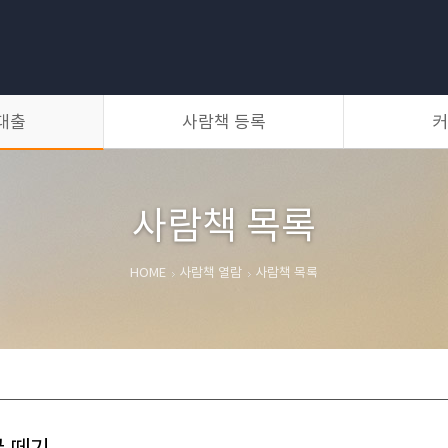
대출
사람책 등록
커
등록방법
사람책 등록
자유게시판
갤러리
질문과 답변
공지사항
사람책 목록
HOME
사람책 열람
사람책 목록