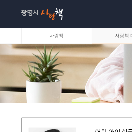
사람책
사람책
사람책 
소개
이달의 사람책
대출방법
사람책 목록