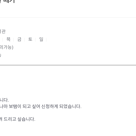
글 떼기
서관
수
목
금
토
일
의가능)
능
. 

마 보탬이 되고 싶어 신청하게 되었습니다.  

 드리고 싶습니다.
