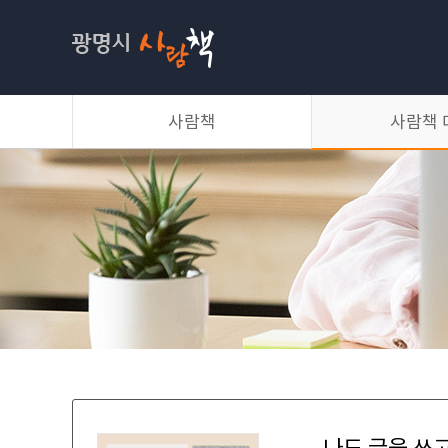
사람책
사람책
사람책 
소개
이달의 사람책
대출방법
사람책 목록