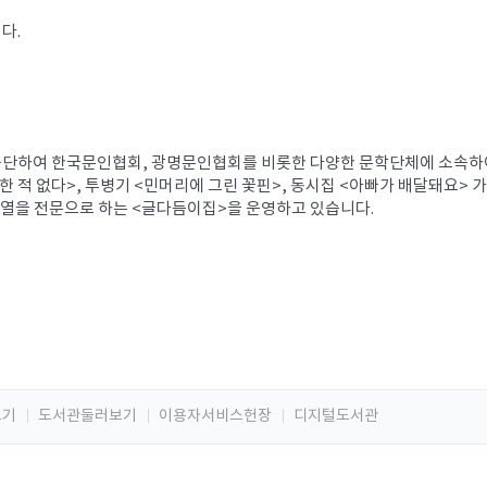
다.
필로 등단하여 한국문인협회, 광명문인협회를 비롯한 다양한 문학단체에 소속하
 적 없다>, 투병기 <민머리에 그린 꽃핀>, 동시집 <아빠가 배달돼요> 가 
교열을 전문으로 하는 <글다듬이집>을 운영하고 있습니다.
오기
도서관둘러보기
이용자서비스헌장
디지털도서관