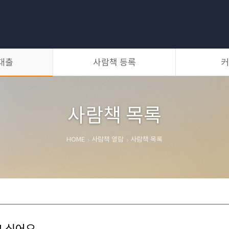
대출
사람책 등록
커
등록방법
사람책 등록
자유게시판
갤러리
질문과 답변
공지사항
사람책 목록
HOME
사람책 열람
사람책 목록