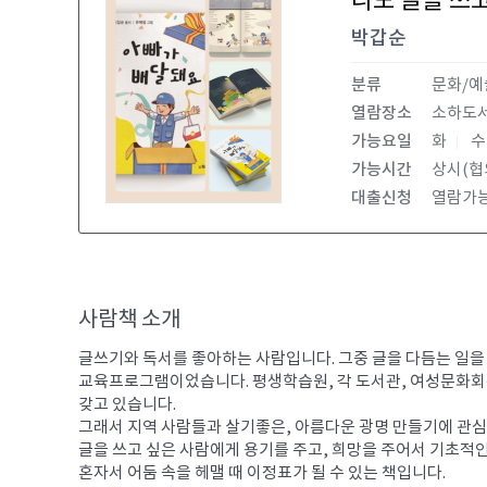
나도 글을 쓰
박갑순
분류
문화/예
열람장소
소하도
가능요일
화
가능시간
상시(협
대출신청
열람가
사람책 소개
글쓰기와 독서를 좋아하는 사람입니다. 그중 글을 다듬는 일을 
교육프로그램이었습니다. 평생학습원, 각 도서관, 여성문화회관
갖고 있습니다.

그래서 지역 사람들과 살기좋은, 아름다운 광명 만들기에 관심을
글을 쓰고 싶은 사람에게 용기를 주고, 희망을 주어서 기초적인 글
혼자서 어둠 속을 헤맬 때 이정표가 될 수 있는 책입니다. 
