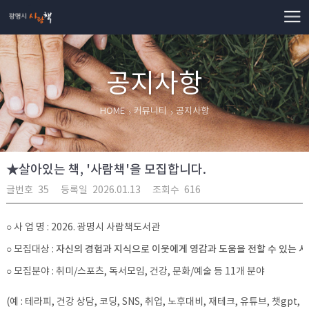
사람책
공지사항
HOME
커뮤니티
공지사항
★살아있는 책, '사람책'을 모집합니다.
글번호
35
등록일
2026.01.13
조회수
616
○ 사 업 명 : 2026. 광명시 사람책도서관
자신의 경험과 지식으로 이웃에게 영감과 도움을 전할 수 있는 
○ 모집대상 :
○ 모집분야 : 취미/스포츠, 독서모임, 건강, 문화/예술 등 11개 분야
(예 : 테라피, 건강 상담, 코딩, SNS, 취업, 노후대비, 재테크, 유튜브, 챗gpt,