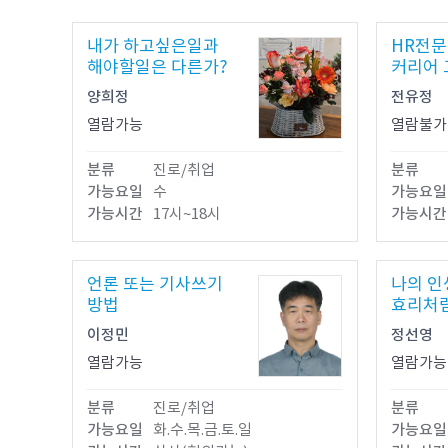
내가 하고싶은일과
HR전문
해야할일은 다른가?
커리어
양희정
전유정
열람가능
열람불가
분류
진로/취업
분류
가능요일
수
가능요일
가능시간
17시~18시
가능시간
언론 또는 기사쓰기
나의 인
방법
효리처
이정민
정선영
열람가능
열람가능
분류
진로/취업
분류
가능요일
화.수.목.금.토.일
가능요일