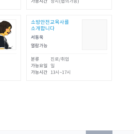
가능시간
상시(협의가능)
소방안전교육사를
소개합니다
서동욱
열람가능
분류
진로/취업
가능요일
일
가능시간
13시~17시