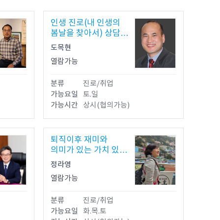
인생 진로(내 인생의
봄날을 찾아서) 상담,
강연
도목현
열람가능
분류
진로/취업
가능요일
토.일
가능시간
상시(협의가능)
퇴직이후 재미와
의미가 있는 가치 있는
삶
정라영
열람가능
분류
진로/취업
가능요일
화.목.토