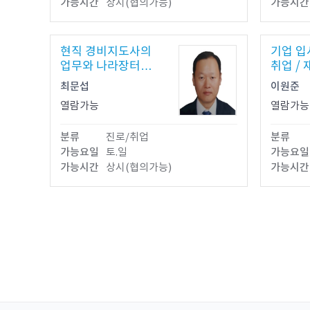
가능시간
상시(협의가능)
가능시간
현직 경비지도사의
기업 입
업무와 나라장터
취업 /
시설분야 용역입찰
최문섭
이원준
방법과 노하우
열람가능
열람가능
분류
진로/취업
분류
가능요일
토.일
가능요일
가능시간
상시(협의가능)
가능시간