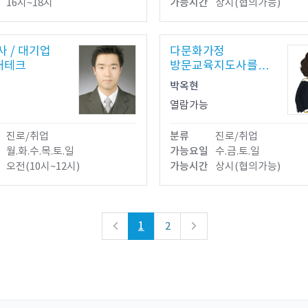
16시~18시
가능시간
상시(협의가능)
사 / 대기업
다문화가정
 재테크
방문교육지도사를
아시나요?
박옥현
열람가능
진로/취업
분류
진로/취업
월.화.수.목.토.일
가능요일
수.금.토.일
오전(10시~12시)
가능시간
상시(협의가능)
1
2