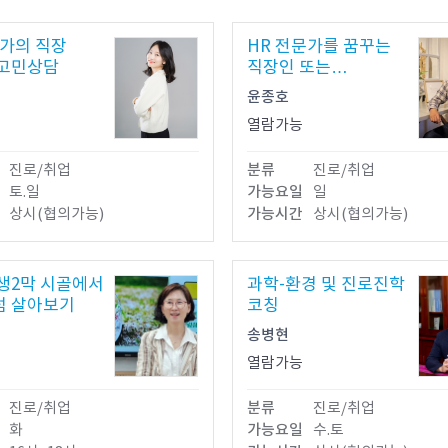
가의 직장
HR 전문가를 꿈꾸는
 고민상담
직장인 또는
취업준비생
윤종호
열람가능
진로/취업
분류
진로/취업
토.일
가능요일
일
상시(협의가능)
가능시간
상시(협의가능)
생2막 시골에서
과학-환경 및 진로진학
럼 살아보기
코칭
송병현
열람가능
진로/취업
분류
진로/취업
화
가능요일
수.토