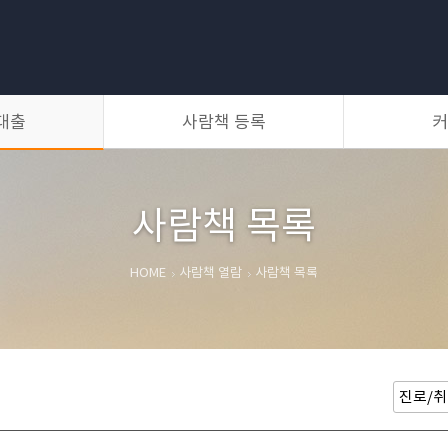
대출
사람책 등록
커
등록방법
사람책 등록
자유게시판
갤러리
질문과 답변
공지사항
사람책 목록
HOME
사람책 열람
사람책 목록