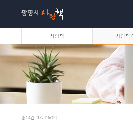
사람책
사람책
사람책 
소개
이달의 사람책
대출방법
사람책 목록
총14건 [1/2 PAGE]