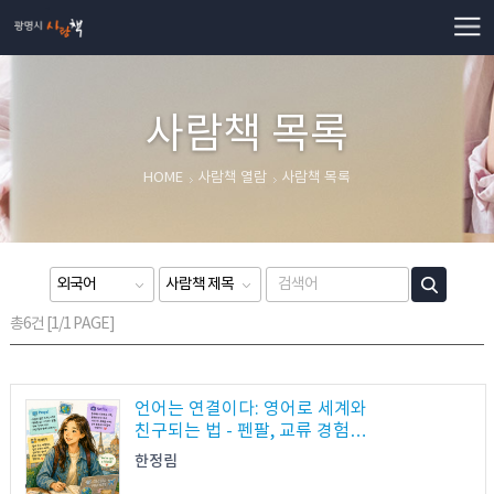
사람책
사람책 목록
HOME
사람책 열람
사람책 목록
총6건 [1/1 PAGE]
언어는 연결이다: 영어로 세계와
친구되는 법 - 펜팔, 교류 경험을
통한 실전 언어 학습 스토리
한정림
열람가능