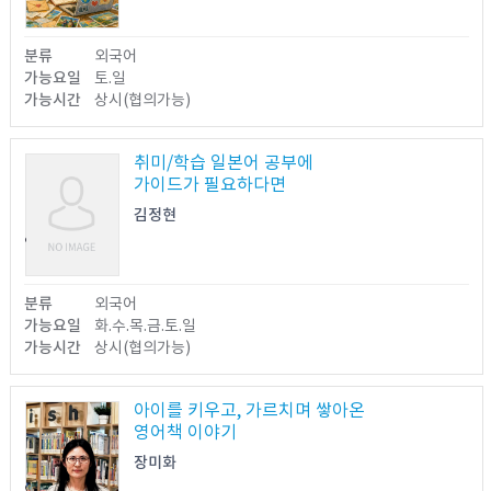
분류
외국어
가능요일
토.일
가능시간
상시(협의가능)
취미/학습 일본어 공부에
가이드가 필요하다면
김정현
열람가능
분류
외국어
가능요일
화.수.목.금.토.일
가능시간
상시(협의가능)
아이를 키우고, 가르치며 쌓아온
영어책 이야기
장미화