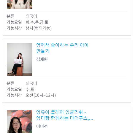
열람가능
분류
외국어
가능요일
화.수.목.금.토
가능시간
상시(협의가능)
영어책 좋아하는 우리 아이
만들기
김재원
열람불가
분류
외국어
가능요일
수.토
가능시간
오전(10시~12시)
영유아 플레이 잉글리쉬 -
엄마랑 함께하는 마더구스,
핑거플레이 액션송을 중심으로
이미선